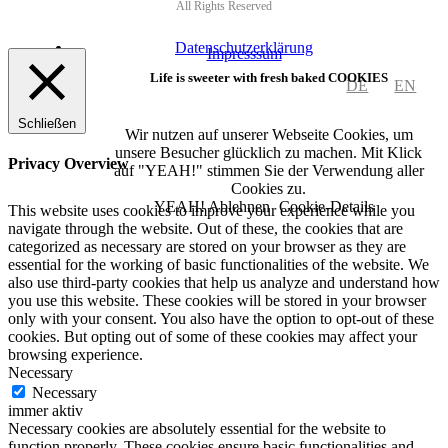
All Rights Reserved
Datenschutzerklärung
Impresssum
Life is sweeter with fresh baked COOKIES
DE
EN
Schließen
Wir nutzen auf unserer Webseite Cookies, um
unsere Besucher glücklich zu machen. Mit Klick
Privacy Overview
auf "YEAH!" stimmen Sie der Verwendung aller
Cookies zu.
YEAH!
Ablehnen
Cookie-Details
This website uses cookies to improve your experience while you
navigate through the website. Out of these, the cookies that are
categorized as necessary are stored on your browser as they are
essential for the working of basic functionalities of the website. We
also use third-party cookies that help us analyze and understand how
you use this website. These cookies will be stored in your browser
only with your consent. You also have the option to opt-out of these
cookies. But opting out of some of these cookies may affect your
browsing experience.
Necessary
Necessary
immer aktiv
Necessary cookies are absolutely essential for the website to
function properly. These cookies ensure basic functionalities and