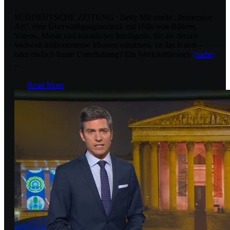
SÜDDEUTSCHE ZEITUNG : Betty Mü macht „Immersive
Art“, eine Überwältigungstechnik mit Hilfe von Bildern,
Videos, Musik und künstlicher Intelligenz, für die derzeit
weltweit millionenteure Museen entstehen. Ist das Kunst –
oder einfach bunte Unterhaltung? Ein Werkstattbesuch
(mehr)
...
Read More