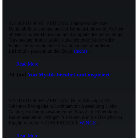
SÜDDEUTSCHE ZEITUNG: Flammen oder rote
Dahlienblüten leuchten auf der Bühnen-Leinwand. Auf der
50 Meter hohen Hauswand am Tramplatz des Schwabinger
Tors machen immer größer aufscheinende Kreise oder
Fantasieblumen die helle Fassade zu einem modernen
Lichtbild – passend zu den Beats
(mehr)
...
Read More
20 Juni
Von Mystik berührt und inspiriert
SÜDDEUTSCHE ZEITUNG: Betty Mü zeigt in St.
Johannes Evangelist in Lochham zur Ausstellung Liebe,
Glaube, Hoffnung zusammen mit Kray-C die interaktive
Rauminstallation „Wings“. Sie lassen dort die Besucher zu
Engeln werden. // ZUM PROJEKT
WINGS
...
Read More