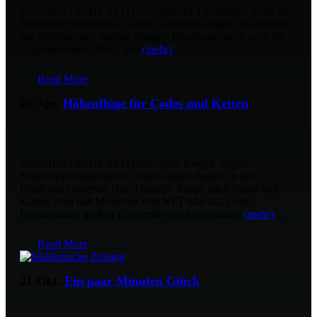
SÜDDEUTSCHE ZEITUNG (zur NFT-Debatte): Wenn das
Münchner Sternelokal Tantris an diesem langen Wochenende
das Jubiläum des fünfzig jährigen Bestehens feiert, wird die
Digitalkünstlerin Betty Mü
(mehr)
...
Read More
29 Apr.
Höhenflüge für Codes und Ketten
SÜDDEUTSCHE ZEITUNG (von Evelyn Vogel):
Kryptowährungen setzen schon länger darauf, in der
Pandemie eroberten Non-Fungible Token auch Kunst und
Kultur. Nun lädt München zum NFT-Mai 2022 ein,
Deutschlands größter Eventreihe zur Kryptokunst
(mehr)
...
Read More
21 Okt.
Ein paar Minuten Glück