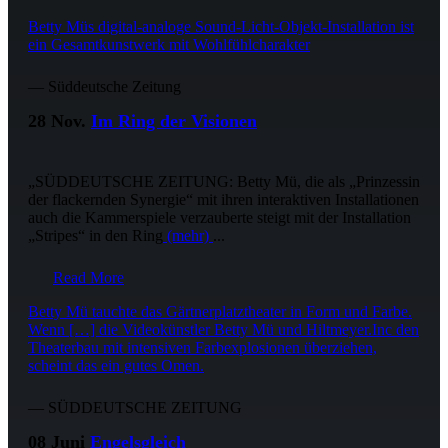
Betty Müs digital-analoge Sound-Licht-Objekt-Installation ist
ein Gesamtkunstwerk mit Wohlfühlcharakter
— Süddeutsche Zeitung
28 Nov.
Im Ring der Visionen
„SÜDDEUTSCHE ZEITUNG: Betty Mü, die als „Prinzessin
der flackernden Synergie“ mit ihren interaktiven Installationen
auch die Kammerspiele verzauberte steigt mit der Installation
„Stripes“ in den Ring
(mehr)
...
Read More
Betty Mü tauchte das Gärtnerplatztheater in Form und Farbe.
Wenn […] die Videokünstler Betty Mü und Hiltmeyer.Inc den
Theaterbau mit intensiven Farbexplosionen überziehen,
scheint das ein gutes Omen.
— SÜDDEUTSCHE ZEITUNG
08 Juni
Engelsgleich