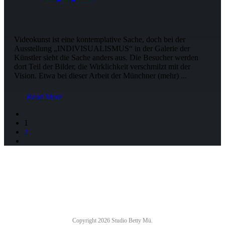
Videokunst ist eine kontemplative Sache, doch bei der
Ausstellung „INDIVISUALISMUS“ in der Galerie der
Künstler sieht die Sache anders aus. Die Besucher werden
dort Teil der Bilder, die Wirklichkeit verschmilzt mit der
Vision. Etwa bei dieser Arbeit der Münchner
(mehr)
...
Read More
1
2
NEWSLETTER
Copyright 2026 Studio Betty Mü.