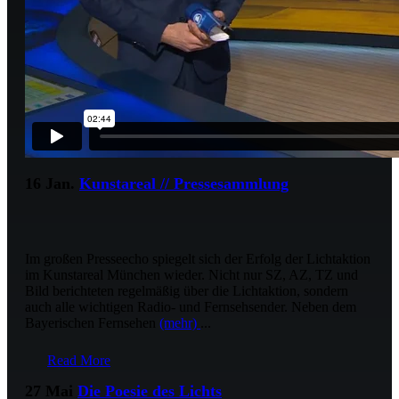
16 Jan.
Kunstareal // Pressesammlung
Im großen Presseecho spiegelt sich der Erfolg der Lichtaktion
im Kunstareal München wieder. Nicht nur SZ, AZ, TZ und
Bild berichteten regelmäßig über die Lichtaktion, sondern
auch alle wichtigen Radio- und Fernsehsender. Neben dem
Bayerischen Fernsehen
(mehr)
...
Read More
27 Mai
Die Poesie des Lichts