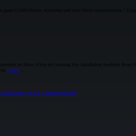
utes Gefühl haben, verweilen und vom Stress runterkommen.“ Ungefäh
iert im Harry Klein am Samstag ihre Installation Aesthetic Beast #2.
 von
(mehr)
...
n Gesamtkunstwerk mit Wohlfühlcharakter