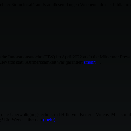
nelokal Tantris an diesem langen Wochenende das Jubiläum des fünf
ische Innovationswoche (TIW) im April 2022 auch die Münchner Presse i
levards statt. Aufmerksamkeit war garantiert
(mehr)
...
erwältigungstechnik mit Hilfe von Bildern, Videos, Musik und künst
ng? Ein Werkstattbesuch
(mehr)
...