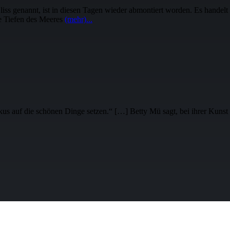
nnt, ist in diesen Tagen wieder abmontiert worden. Es handelt sic
ie Tiefen des Meeres
(mehr)...
f die schönen Dinge setzen.“ […] Betty Mü sagt, bei ihrer Kunst ge