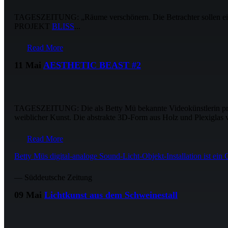
TAGESZEITUNG: „Räume verschönern. Die Betrachter sollen ein g
PROJEKT
BLISS
...
Read More
11 Mai
AESTHETIC BEAST #2
TAGESZEITUNG: Die als Betty Mü bekannte Videokünstlerin präsent
weiblicher Kunst. Die abstrakte 3D-Form aus Holz und Plexiglas
Read More
Betty Müs digital-analoge Sound-Licht-Objekt-Installation ist ei
— Süddeutsche Zeitung
09 Mai
Lichtkunst aus dem Schweinestall