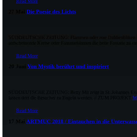
Read More
27 Mai
Die Poesie des Lichts
SÜDDEUTSCHE ZEITUNG: Flammen oder rote Dahlienblüten leuc
aufscheinende Kreise oder Fantasieblumen die helle Fassade zu e
Read More
20 Juni
Von Mystik berührt und inspiriert
SÜDDEUTSCHE ZEITUNG: Betty Mü zeigt in St. Johannes Evangeli
lassen dort die Besucher zu Engeln werden. // ZUM PROJEKT
W
Read More
17 Mai
ARTMUC 2018 / Eintauchen in die Unterwass