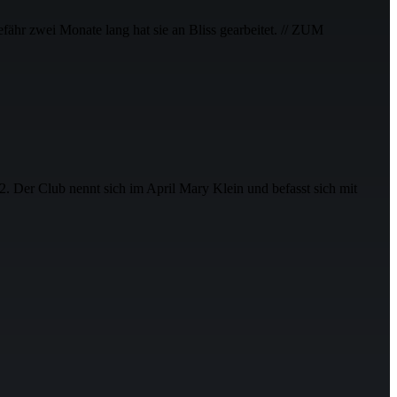
r zwei Monate lang hat sie an Bliss gearbeitet. // ZUM
 Der Club nennt sich im April Mary Klein und befasst sich mit