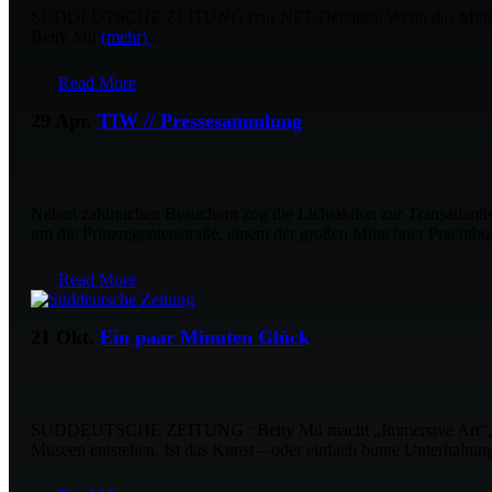
SÜDDEUTSCHE ZEITUNG (zur NFT-Debatte): Wenn das Münchner Ster
Betty Mü
(mehr)
...
Read More
29 Apr.
TIW // Pressesammlung
Neben zahlreichen Besuchern zog die Lichtaktion zur Transatlant
um die Prinzregentenstraße, einem der großen Münchner Prachtbou
Read More
21 Okt.
Ein paar Minuten Glück
SÜDDEUTSCHE ZEITUNG : Betty Mü macht „Immersive Art“, eine Üb
Museen entstehen. Ist das Kunst – oder einfach bunte Unterhaltu