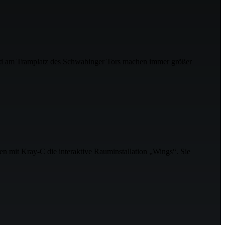
am Tramplatz des Schwabinger Tors machen immer größer
it Kray-C die interaktive Rauminstallation „Wings“. Sie