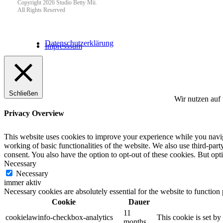
Copyright 2026 Studio Betty Mü.
All Rights Reserved
Datenschutzerklärung
Impresssum
Schließen
Wir nutzen auf
Privacy Overview
This website uses cookies to improve your experience while you navigat
working of basic functionalities of the website. We also use third-pa
consent. You also have the option to opt-out of these cookies. But op
Necessary
Necessary
immer aktiv
Necessary cookies are absolutely essential for the website to function
Cookie
Dauer
11
cookielawinfo-checkbox-analytics
This cookie is set b
months