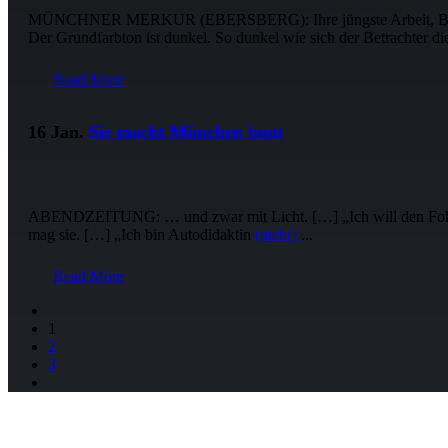
MÜNCHNER MERKUR (EBERSBERG): Ihre jüngste Arbeit, Bliss gena
Der Grundfarbton ist dunkel. So dunkel wie sich der Betrachter d
Read More
16 Jan.
Sie macht München bunt
ABENDZEITUNG: … und zwar mit Licht. […] „Ich will den Fokus au
mag sie. […] „Ich bin Autodidaktin
(mehr)
...
Read More
1
2
3
NEWSLETTER