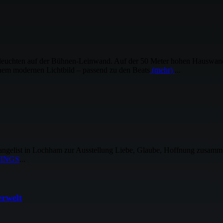
hten auf der Bühnen-Leinwand. Auf der 50 Meter hohen Hauswand 
inem modernen Lichtbild – passend zu den Beats
(mehr)
...
st in Lochham zur Ausstellung Liebe, Glaube, Hoffnung zusammen m
INGS
...
erwelt