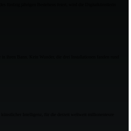
zig jährigen Bestehens feiert, wird die Digitalkünstlerin
n ihren Bann. Kein Wunder, die drei Installationen fanden rund
licher Intelligenz, für die derzeit weltweit millionenteure