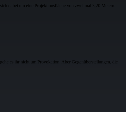
h dabei um eine Projektionsfläche von zwei mal 3,20 Metern.
he es ihr nicht um Provokation. Aber Gegenüberstellungen, die